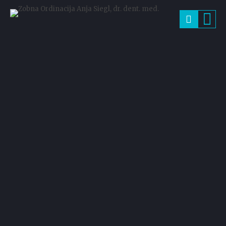
Novice in objave
Zobne ordinacije Anja Siegl,
dent. med.
Category filter:
All
Beljenje
Endodontija
Implantati
Najmlajši
Nekategorizirano
Nezgoda
Preventiva
Protetika
Strah